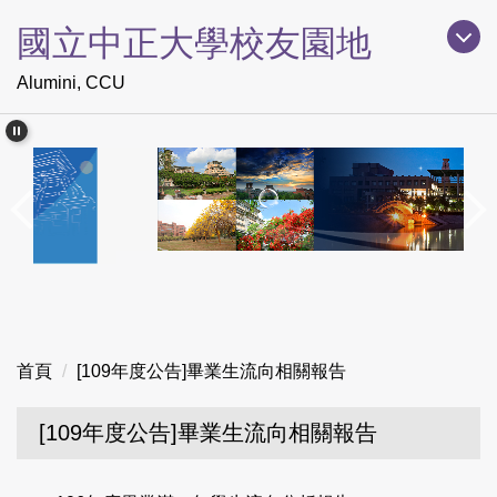
跳
國立中正大學校友園地
到
主
Alumini, CCU
要
內
容
區
首頁
[109年度公告]畢業生流向相關報告
[109年度公告]畢業生流向相關報告